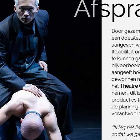
Af
spr
Door gezame
een doelstel
aangeven wat
flexibiliteit
te kunnen ga
bijvoorbeeld
aangeeft hoe
gewonnen m
het
Theatre
nemen, dit i
producties t
de planning
verantwoorde
“Ik leg het l
zodat we ge