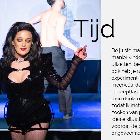
Tijd
De juiste ma
manier vinden
uitzetten, b
ook heb je 
experiment.
meerwaarde a
conceptfase
mee denken 
zodat ik me
zoeken van 
ideale situa
voordat de p
ongeveer na