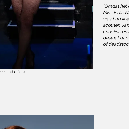
"Omdat het 
Miss Indie N
was had ik 
scouten van 
crinoline en
bestaat dan
of deadstock
iss Indie Nile