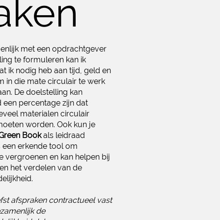
aken
nlijk met een opdrachtgever
ling te formuleren kan ik
 ik nodig heb aan tijd, geld en
 om in die mate circulair te werk
an. De doelstelling kan
 een percentage zijn dat
veel materialen circulair
oeten worden. Ook kun je
 Green Book
als leidraad
s een erkende tool om
e vergroenen en kan helpen bij
 en het verdelen van de
lijkheid.
iefst afspraken contractueel vast
zamenlijk de