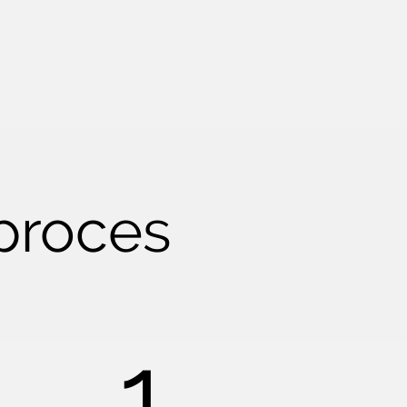
kproces
1