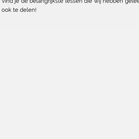
vind je de belangrijkste lessen die wij hebben gelee
 ook te delen!