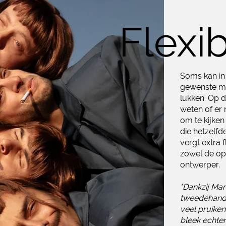
Flexibi
Soms kan in 
gewenste mat
lukken. Op d
weten of er 
om te kijken
die hetzelfd
vergt extra fl
zowel de op
ontwerper.
"Dankzij Mar
tweedehands 
veel pruiken 
bleek echte