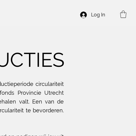
Log In
UCTIES
tieperiode circulariteit
onds Provincie Utrecht
ehalen
valt. Een van de
culariteit te
bevorderen
.