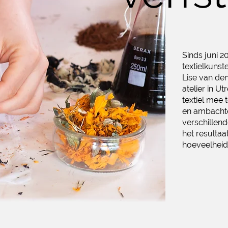
Sinds juni 
textielkunst
Lise van den
atelier in U
textiel mee 
en ambachte
verschillen
het resultaat
hoeveelheid