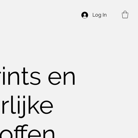
Log In
ints en
lijke
toffen