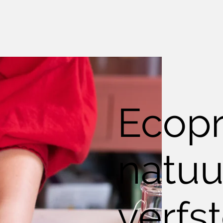
Ecopr
natuur
verfs