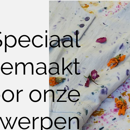
Speciaal
emaakt
or onze
twerpen