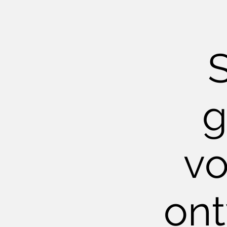
g
vo
on